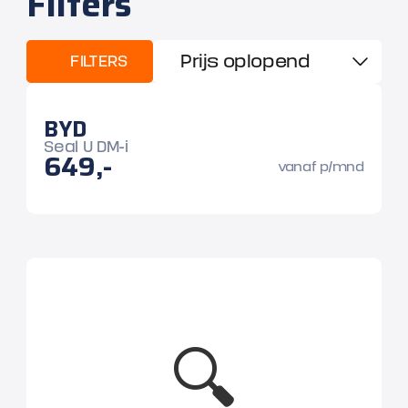
Filters
FILTERS
BYD
Seal U DM-i
649,-
vanaf p/mnd
🔍