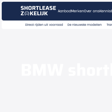
Aanbod
Merken
Over ons
Kennis
Direct rijden uit voorraad
De nieuwste modellen
Tra
BMW short