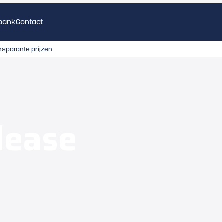
bank
Contact
nsparante prijzen
lease