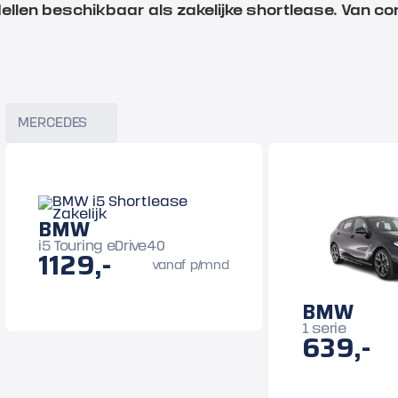
llen beschikbaar als zakelijke shortlease. Van com
MERCEDES
BMW
i5 Touring eDrive40
1129,-
vanaf p/mnd
BMW
1 serie
639,-