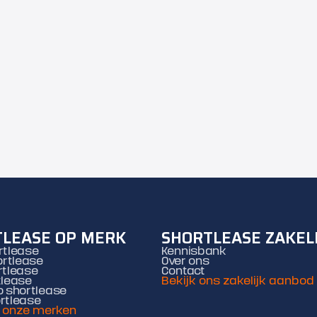
LEASE OP MERK
SHORTLEASE ZAKEL
rtlease
Kennisbank
rtlease
Over ons
rtlease
Contact
tlease
Bekijk ons zakelijk aanbod
o shortlease
rtlease
l onze merken