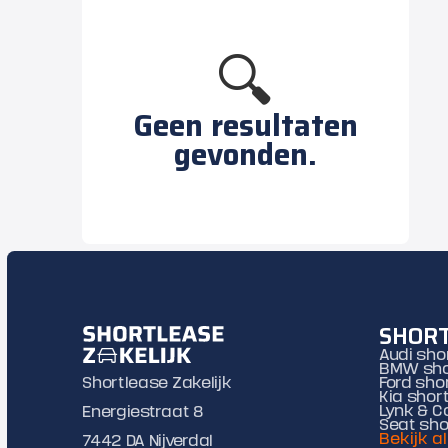
🔍
Geen resultaten
gevonden.
SHORT
Audi sho
BMW sho
Shortlease Zakelijk
Ford sho
Kia shor
Lynk & C
Energiestraat 8
Seat sho
Bekijk a
7442 DA Nijverdal