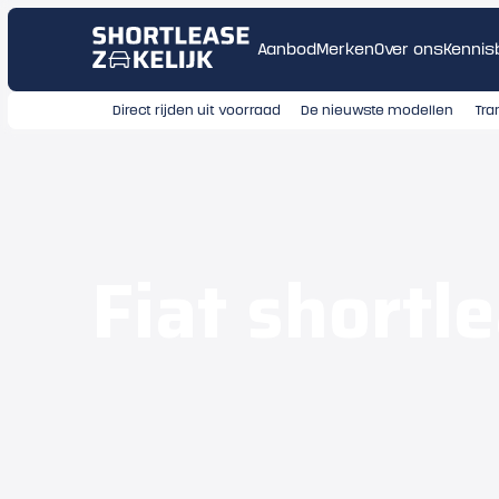
Aanbod
Merken
Over ons
Kennis
Direct rijden uit voorraad
De nieuwste modellen
Tra
Fiat shortl