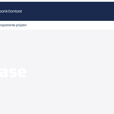
bank
Contact
nsparante prijzen
ease