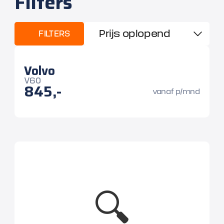
Filters
FILTERS
Volvo
V60
845,-
vanaf p/mnd
🔍