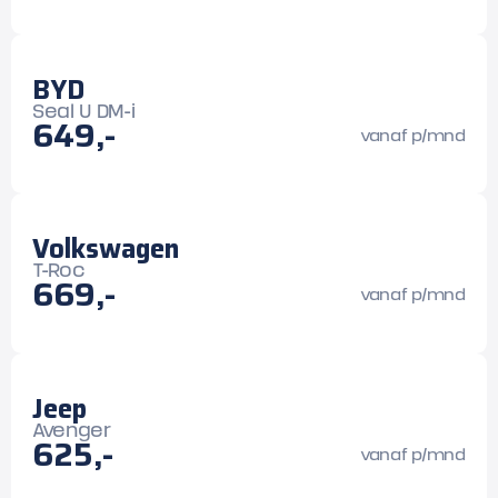
BYD
Seal U DM-i
649,-
vanaf p/mnd
Volkswagen
T-Roc
669,-
vanaf p/mnd
Jeep
Avenger
625,-
vanaf p/mnd