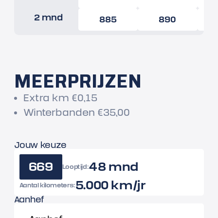
2 mnd
885
890
MEERPRIJZEN
Extra km €0,15
Winterbanden €35,00
Jouw keuze
669
48 mnd
Looptijd:
5.000 km/jr
Aantal kilometers:
Aanhef