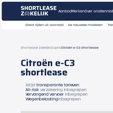
Aanbod
Merken
Over ons
Kennis
Direct rijden uit voorraad
De nieuwste modellen
Tra
Shortlease zakelijk
/
Cupra
/
Citroën e-C3 shortlease
Citroën e-C3
shortlease
Altijd
transparante tarieven
All-risk
verzekering inbegrepen
Vervangend vervoer
inbegrepen
Wegenbelasting
inbegrepen