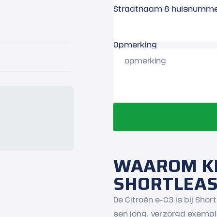
Straatnaam & huisnumm
Opmerking
WAAROM KI
SHORTLEA
De Citroën e-C3 is bij Shor
een jong, verzorgd exempl