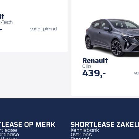
lt
-Tech
-
vanaf p/mnd
Renault
Clio
439,-
va
LEASE OP MERK
SHORTLEASE ZAKEL
rtlease
Kennisbank
rtlease
Over ons
rtlease
Contact