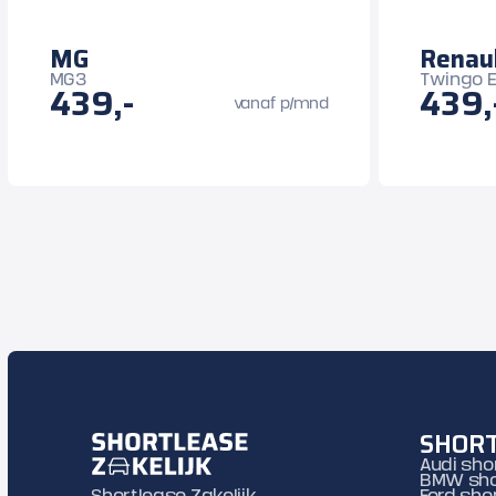
MG
Renau
MG3
Twingo E
439,-
439,
vanaf p/mnd
SHORT
Audi sho
BMW sho
Shortlease Zakelijk
Ford sho