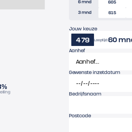
6 mnd
605
3 mnd
615
Jouw keuze
60 mn
479
Looptijd:
Aanhef
Gewenste inzetdatum
8%
telling
Bedrijfsnaam
Postcode