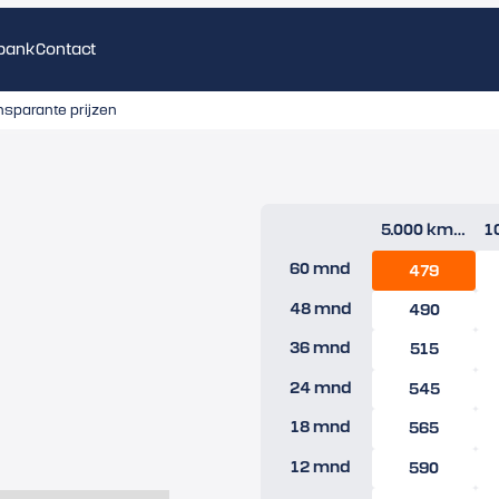
bank
Contact
nsparante prijzen
5.000 km/jr
60 mnd
479
48 mnd
490
36 mnd
515
24 mnd
545
18 mnd
565
12 mnd
590