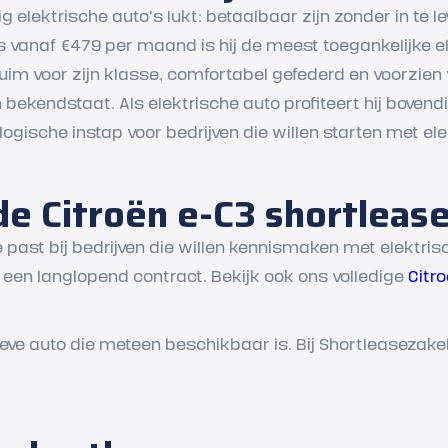
g elektrische auto's lukt: betaalbaar zijn zonder in te l
ijs vanaf €479 per maand is hij de meest toegankelijke 
 ruim voor zijn klasse, comfortabel gefederd en voorzien
 bekendstaat. Als elektrische auto profiteert hij boven
logische instap voor bedrijven die willen starten met elek
de Citroën e-C3 shortleas
 past bij bedrijven die willen kennismaken met elektrisc
 een langlopend contract. Bekijk ook ons volledige
Citr
tieve auto die meteen beschikbaar is. Bij Shortleasezakel