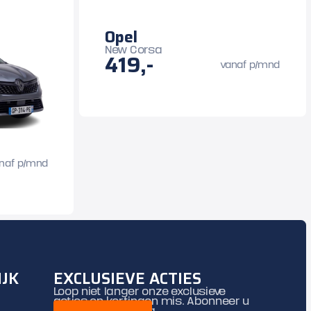
Opel
New Corsa
419,-
vanaf p/mnd
naf p/mnd
IJK
EXCLUSIEVE ACTIES
Loop niet langer onze exclusieve
acties en kortingen mis. Abonneer u
nu op onze mailing.