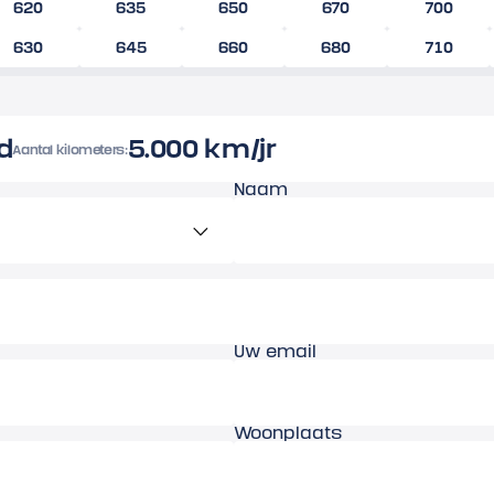
620
635
650
670
700
630
645
660
680
710
d
5.000 km/jr
Aantal kilometers:
Naam
Uw email
Woonplaats