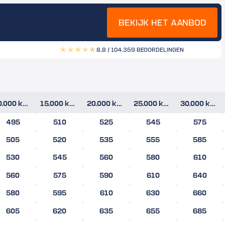
BEKIJK HET AANBOD
8,8 / 10
4.359 BEOORDELINGEN
10.000 km/jr
15.000 km/jr
20.000 km/jr
25.000 km/jr
30.000 km/jr
495
510
525
545
575
505
520
535
555
585
530
545
560
580
610
560
575
590
610
640
580
595
610
630
660
605
620
635
655
685