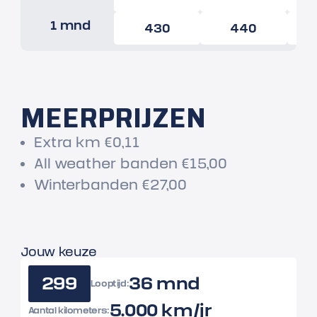
1 mnd
430
440
MEERPRIJZEN
Extra km €0,11
All weather banden €15,00
Winterbanden €27,00
Jouw keuze
299
36 mnd
Looptijd:
5.000 km/jr
Aantal kilometers: