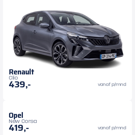
Renault
Clio
439,-
vanaf p/mnd
Opel
New Corsa
419,-
vanaf p/mnd