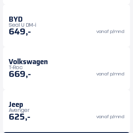
BYD
Seal U DM-i
649,-
vanaf p/mnd
Volkswagen
T-Roc
669,-
vanaf p/mnd
Jeep
Avenger
625,-
vanaf p/mnd