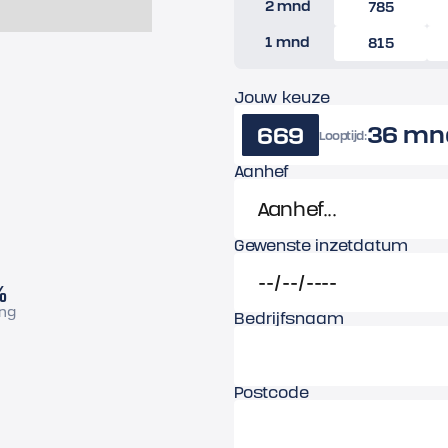
2 mnd
785
1 mnd
815
Jouw keuze
36 mn
669
Looptijd:
Aanhef
Gewenste inzetdatum
%
ing
Bedrijfsnaam
Postcode