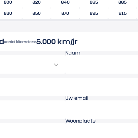
800
820
840
865
885
830
850
870
895
915
d
5.000 km/jr
Aantal kilometers:
Naam
Uw email
Woonplaats