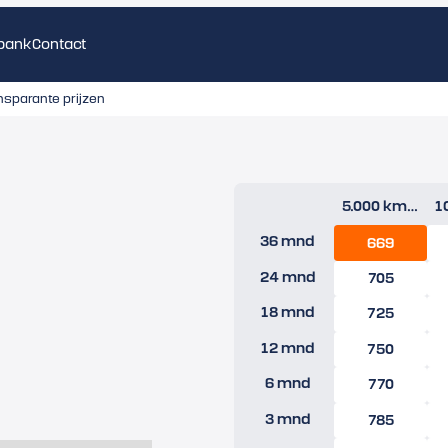
bank
Contact
nsparante prijzen
5.000 km/jr
36 mnd
669
24 mnd
705
18 mnd
725
12 mnd
750
6 mnd
770
3 mnd
785