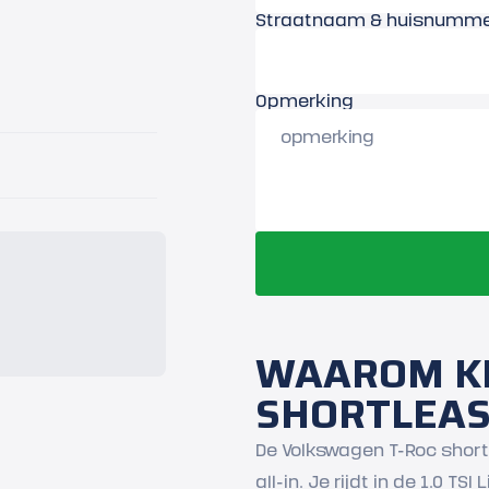
Straatnaam & huisnumm
Opmerking
WAAROM KI
SHORTLEA
De Volkswagen T-Roc shortl
all-in. Je rijdt in de 1.0 T