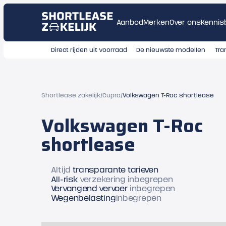
Aanbod
Merken
Over ons
Kennis
Direct rijden uit voorraad
De nieuwste modellen
Tra
Shortlease zakelijk
/
Cupra
/
Volkswagen T-Roc shortlease
Volkswagen T-Roc
shortlease
Altijd
transparante tarieven
All-risk
verzekering inbegrepen
Vervangend vervoer
inbegrepen
Wegenbelasting
inbegrepen