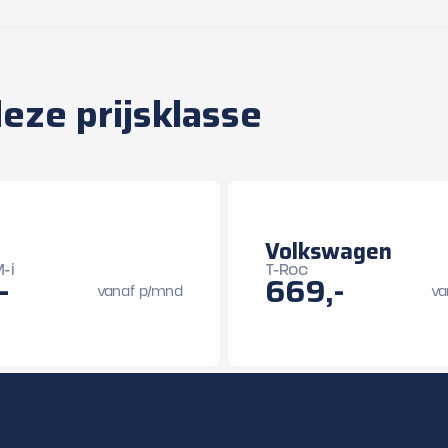
eze prijsklasse
Volkswagen
-i
T-Roc
-
669,-
vanaf p/mnd
va