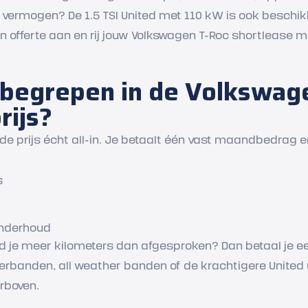
r vermogen? De 1.5 TSI United met 110 kW is ook beschi
 offerte aan en rij jouw Volkswagen T-Roc shortlease m
inbegrepen in de Volkswag
rijs?
s de prijs écht all-in. Je betaalt één vast maandbedrag e
s
onderhoud
Rijd je meer kilometers dan afgesproken? Dan betaal je 
nterbanden, all weather banden of de krachtigere United 
erboven.