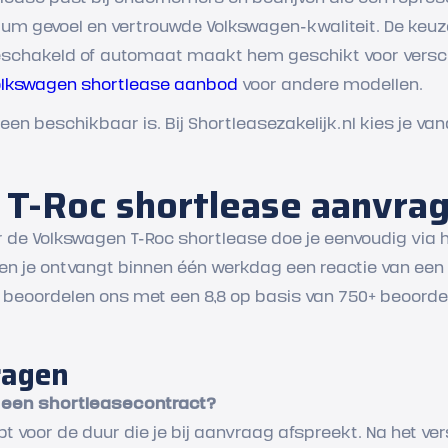
um gevoel en vertrouwde Volkswagen-kwaliteit. De keuz
chakeld of automaat maakt hem geschikt voor verschil
olkswagen shortlease aanbod
voor andere modellen.
teen beschikbaar is. Bij Shortleasezakelijk.nl kies je va
T-Roc shortlease aanvra
r de Volkswagen T-Roc shortlease doe je eenvoudig via h
n en je ontvangt binnen één werkdag een reactie van een
n beoordelen ons met een 8,8 op basis van 750+ beoorde
ragen
n een shortleasecontract?
 voor de duur die je bij aanvraag afspreekt. Na het vers