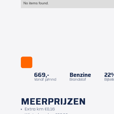
No items found.
669,-
Benzine
22
Vanaf p/mnd
Brandstof
Bijtell
MEERPRIJZEN
Extra km €0,16