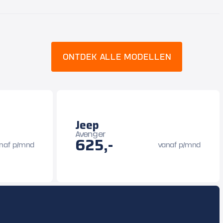
ONTDEK ALLE MODELLEN
Jeep
Avenger
625,-
naf p/mnd
vanaf p/mnd