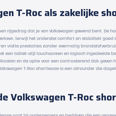
en T-Roc als zakelijke sh
sen rijgedrag dat je van Volkswagen gewend bent. De hog
erkeer, terwijl het onderstel comfort en stabiliteit goed
eren vlotte prestaties zonder overmatig brandstofverbrui
met een tablet-stijl touchscreen en logisch ingedeelde 
elkasten en de optie voor een contrasterend dak geven h
 Volkswagen T-Roc shortlease is een allrounder die dagel
 de Volkswagen T-Roc shor
lease past bij ondernemers en bedrijven die een repre