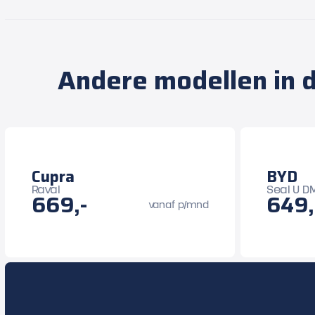
Andere modellen in d
Cupra
BYD
Raval
Seal U DM
669,-
649,
vanaf p/mnd