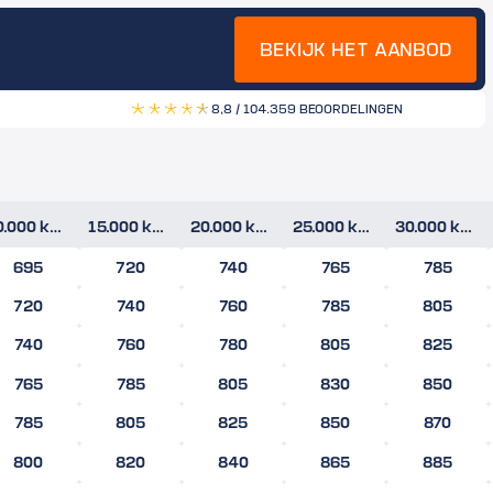
BEKIJK HET AANBOD
8,8 / 10
4.359 BEOORDELINGEN
10.000 km/jr
15.000 km/jr
20.000 km/jr
25.000 km/jr
30.000 km/jr
695
720
740
765
785
720
740
760
785
805
740
760
780
805
825
765
785
805
830
850
785
805
825
850
870
800
820
840
865
885