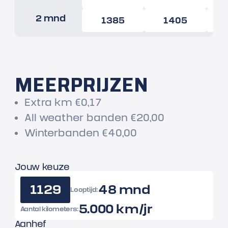
2 mnd
1385
1405
MEERPRIJZEN
Extra km €0,17
All weather banden €20,00
Winterbanden €40,00
Jouw keuze
1129
48 mnd
Looptijd:
5.000 km/jr
Aantal kilometers:
Aanhef