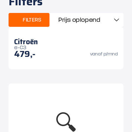
Filters
FILTERS
Citroën
e-C3
479,-
vanaf p/mnd
🔍